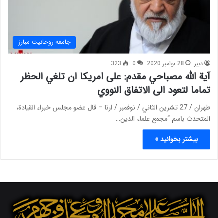
جامعه روحانیت مبارز
دبیر
28 نوامبر 2020
0
323
آیة الله مصباحي مقدم: على امريكا ان تلغي الحظر
تماما لتعود الى الاتفاق النووي
طهران / 27 تشرين الثاني / نوفمبر / ارنا – قال عضو مجلس خبراء القيادة،
المتحدث باسم “مجمع علماء الدين…
بیشتر بخوانید »