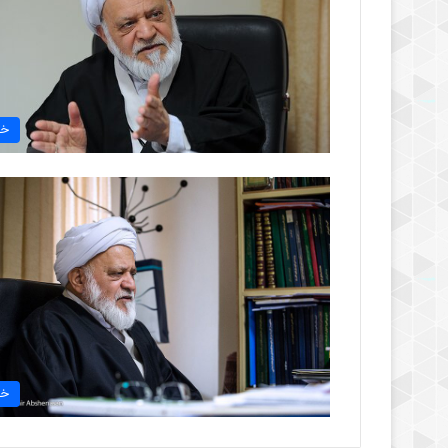
خب
خب