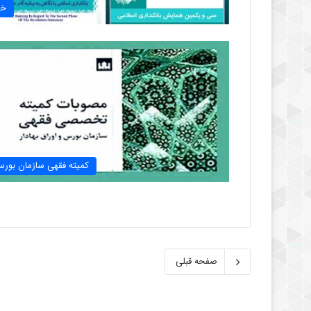
خب
کمیته فقهی سازمان بور
صفحه قبلی