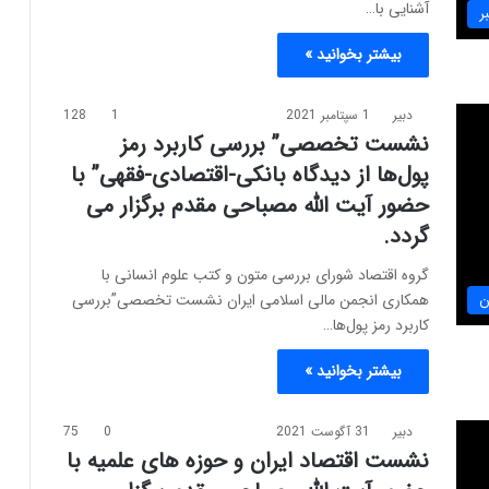
آشنایی با…
ر
بیشتر بخوانید »
دبیر
1 سپتامبر 2021
1
128
نشست تخصصی” بررسی کاربرد رمز
پول‌ها از دیدگاه بانکی-اقتصادی-فقهی” با
حضور آیت الله مصباحی مقدم برگزار می
گردد.
گروه اقتصاد شورای بررسی متون و کتب علوم انسانی با
همکاری انجمن مالی اسلامی ایران نشست تخصصی”بررسی
ن
کاربرد رمز پول‌ها…
بیشتر بخوانید »
دبیر
31 آگوست 2021
0
75
نشست اقتصاد ایران و حوزه های علمیه با