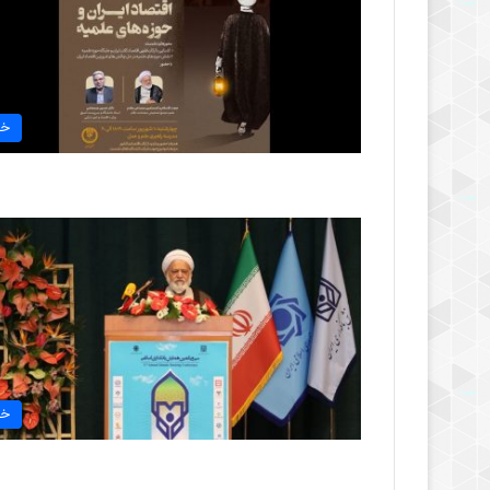
خب
خب