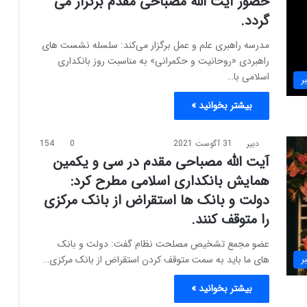
حضور آیت الله مصباحی مقدم برگزار می
گردد.
مدرسه راهبری علم و عمل برگزار می‌کند: سلسله نشست های
راهبردی «روحانیت و حکمرانی» به مناسبت روز بانکداری
اسلامی با…
ر
بیشتر بخوانید »
دبیر
31 آگوست 2021
0
154
آیت الله مصباحی مقدم در سی و یکمین
همایش بانکداری اسلامی مطرح کرد:
دولت و بانک ها استقراض از بانک مرکزی
را متوقف کنند.
عضو مجمع تشخیص مصلحت نظام گفت: دولت و بانک
های ما باید به سمت متوقف کردن استقراض از بانک مرکزی…
ر
بیشتر بخوانید »