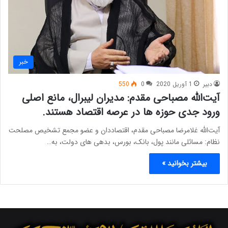
خبر
دبیر
1 آوریل 2020
0
550
آیت‌الله مصباحی مقدم: مدیران لیبرال، مانع اصلی
ورود جدی حوزه ها در عرصه اقتصاد هستند.
آیت‌الله غلامرضا مصباحی مقدم، اقتصاددان و عضو مجمع تشخیص مصلحت
نظام: مسائلی مانند پول، بانک، بورس، بدهی های دولت، به…
بیشتر بخوانید »