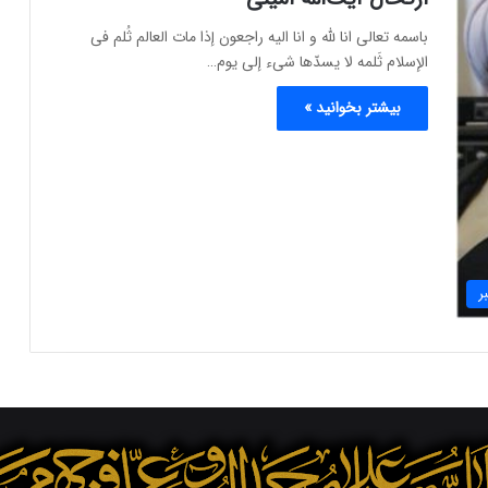
باسمه تعالی انا لله و انا الیه راجعون إذا مات العالم ثُلم فی
الإسلام ثَلمه لا یسدّها شیء إلى یوم…
بیشتر بخوانید »
ر