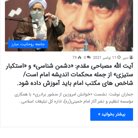
جامعه روحانیت مبارز
دبیر
11 نوامبر 2021
0
79
آیت الله مصباحی مقدم: «دشمن شناسی» و «استکبار
ستیزی» از جمله محکمات اندیشه امام است/
شاخص های مکتب امام باید آموزش داده شود.
جماران نوشت: نشست «خوانش امروزین از منشور برادری» با همکاری
مؤسسه تنظیم و نشر آثار امام خمینی(ره)، اداره کل تبلیغات اسلامی…
بیشتر بخوانید »