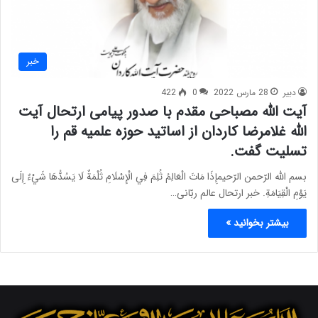
خبر
دبیر
28 مارس 2022
0
422
آیت الله مصباحی مقدم با صدور پیامی ارتحال آیت
الله غلامرضا کاردان از اساتید حوزه علمیه قم را
تسلیت گفت.
بسم الله الرّحمن الرّحیمإِذَا مَاتَ الْعَالِمُ ثُلِمَ فِي الْإِسْلَامِ ثُلْمَةٌ لَا يَسُدُّهَا شَيْءٌ إِلَى
يَوْمِ الْقِيَامَةِ. خبر ارتحال عالم ربّانی…
بیشتر بخوانید »