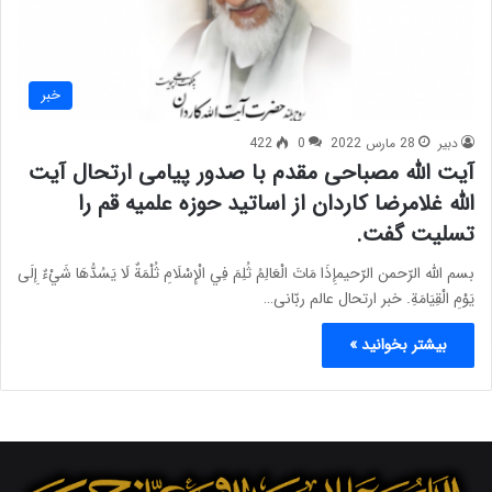
خبر
دبیر
28 مارس 2022
0
422
آیت الله مصباحی مقدم با صدور پیامی ارتحال آیت
الله غلامرضا کاردان از اساتید حوزه علمیه قم را
تسلیت گفت.
بسم الله الرّحمن الرّحیمإِذَا مَاتَ الْعَالِمُ ثُلِمَ فِي الْإِسْلَامِ ثُلْمَةٌ لَا يَسُدُّهَا شَيْءٌ إِلَى
يَوْمِ الْقِيَامَةِ. خبر ارتحال عالم ربّانی…
بیشتر بخوانید »