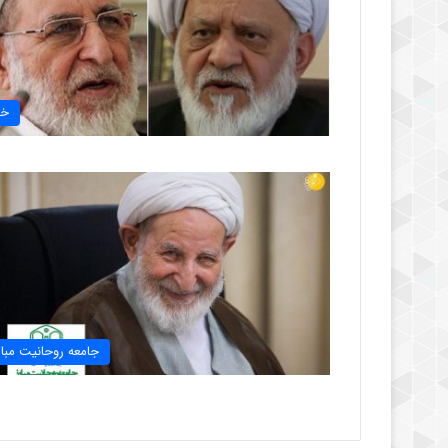
خب
جامعه روحانیت مبار