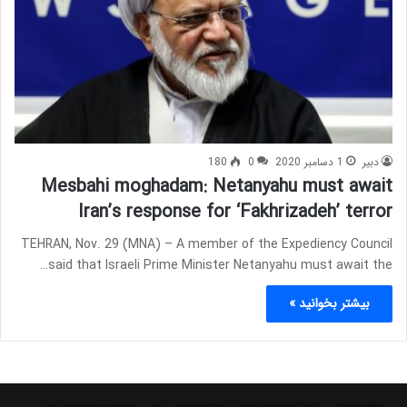
دبیر
1 دسامبر 2020
0
180
Mesbahi moghadam: Netanyahu must await
Iran’s response for ‘Fakhrizadeh’ terror
TEHRAN, Nov. 29 (MNA) – A member of the Expediency Council
said that Israeli Prime Minister Netanyahu must await the…
بیشتر بخوانید »