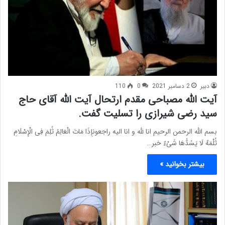
دبیر
2 دسامبر 2021
0
110
آیت الله مصباحی مقدم ارتحال آیت الله آقای حاج
سید رضی شیرازی را تسلیت گفت.
بسم الله الرحمن الرحیم انا لله و انا الیه راجعونإِذَا مَاتَ الْعَالِمُ ثُلِمَ فِی الْإِسْلَامِ
ثُلْمَهٌ لَا یَسُدُّهَا شَیْءٌ خبر…
بیشتر بخوانید »