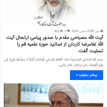
دبیر
28 مارس 2022
0
422
آیت الله مصباحی مقدم با صدور پیامی ارتحال آیت
الله غلامرضا کاردان از اساتید حوزه علمیه قم را
تسلیت گفت.
بسم الله الرّحمن الرّحیمإِذَا مَاتَ الْعَالِمُ ثُلِمَ فِي الْإِسْلَامِ ثُلْمَةٌ لَا يَسُدُّهَا شَيْءٌ إِلَى
يَوْمِ الْقِيَامَةِ. خبر ارتحال عالم ربّانی…
بیشتر بخوانید »