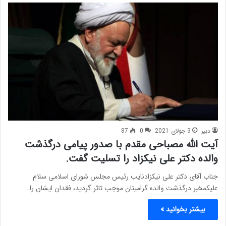
دبیر
3 جولای 2021
0
87
آیت الله مصباحی مقدم با صدور پیامی درگذشت
والده دکتر علی نیکزاد را تسلیت گفت.
جناب آقای دکتر علی نیکزادنایب رئیس مجلس شورای اسلامی سلام
علیکمخبر درگذشت والده گرامیتان موجب تاثر گردید، فقدان ایشان را…
بیشتر بخوانید »